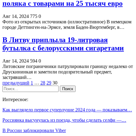
поляка с товарами на 25 тысяч евро
Авг 14, 2024
775
0
Фото из открытых источников (иллюстративное) В немецком
городе Деттинген-на-Эрмсе, земля Баден-Вюртемберг, в…
В Литву приплыла 19-литровая
бутылка с белорусскими сигаретами
Авг 14, 2024
594
0
Литовские пограничники патрулировали границу недалеко от
Друскининкая и заметили подозрительный предмет,
застрявший…
предыдущий
1
…
28
29
30
Интересное:
Как выглядело первое суперлуние 2024 года — показываем…
Россиянка высунулась из поезда, чтобы сделать селфи —…
В России заблокировали Viber