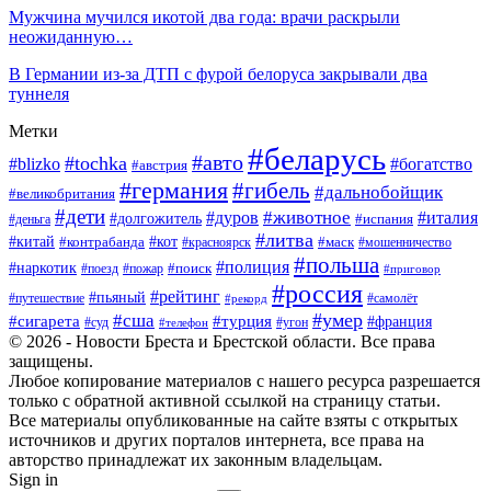
Мужчина мучился икотой два года: врачи раскрыли
неожиданную…
В Германии из-за ДТП с фурой белоруса закрывали два
туннеля
Метки
#беларусь
#авто
#tochka
#blizko
#богатство
#австрия
#германия
#гибель
#дальнобойщик
#великобритания
#дети
#животное
#дуров
#италия
#долгожитель
#деньга
#испания
#литва
#китай
#кот
#контрабанда
#красноярск
#маск
#мошенничество
#польша
#полиция
#наркотик
#поезд
#пожар
#поиск
#приговор
#россия
#рейтинг
#пьяный
#путешествие
#самолёт
#рекорд
#умер
#сша
#сигарета
#турция
#франция
#суд
#угон
#телефон
© 2026 - Новости Бреста и Брестской области. Все права
защищены.
Любое копирование материалов с нашего ресурса разрешается
только с обратной активной ссылкой на страницу статьи.
Все материалы опубликованные на сайте взяты с открытых
источников и других порталов интернета, все права на
авторство принадлежат их законным владельцам.
Sign in