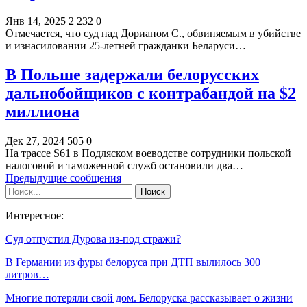
Янв 14, 2025
2 232
0
Отмечается, что суд над Дорианом С., обвиняемым в убийстве
и изнасиловании 25-летней гражданки Беларуси…
В Польше задержали белорусских
дальнобойщиков с контрабандой на $2
миллиона
Дек 27, 2024
505
0
На трассе S61 в Подляском воеводстве сотрудники польской
налоговой и таможенной служб остановили два…
Предыдущие сообщения
Интересное:
Суд отпустил Дурова из-под стражи?
В Германии из фуры белоруса при ДТП вылилось 300
литров…
Многие потеряли свой дом. Белоруска рассказывает о жизни