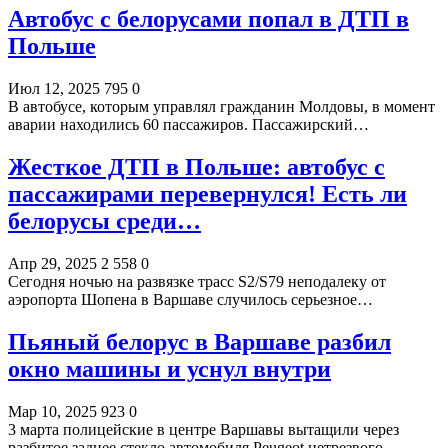
Автобус с белорусами попал в ДТП в
Польше
Июл 12, 2025
795
0
В автобусе, которым управлял гражданин Молдовы, в момент
аварии находились 60 пассажиров. Пассажирский…
Жесткое ДТП в Польше: автобус с
пассажирами перевернулся! Есть ли
белорусы среди…
Апр 29, 2025
2 558
0
Сегодня ночью на развязке трасс S2/S79 неподалеку от
аэропорта Шопена в Варшаве случилось серьезное…
Пьяный белорус в Варшаве разбил
окно машины и уснул внутри
Мар 10, 2025
923
0
3 марта полицейские в центре Варшавы вытащили через
разбитое заднее стекло автомобиля Peugeot нетрезвого…