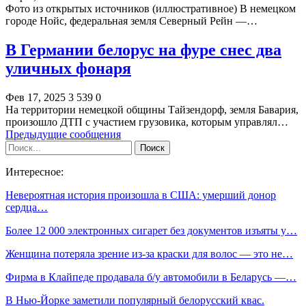
Фото из открытых источников (иллюстративное) В немецком
городе Нойс, федеральная земля Северный Рейн —…
В Германии белорус на фуре снес два
уличных фонаря
Фев 17, 2025
3 539
0
На территории немецкой общины Тайзендорф, земля Бавария,
произошло ДТП с участием грузовика, которым управлял…
Предыдущие сообщения
Интересное:
Невероятная история произошла в США: умерший донор
сердца…
Более 12 000 электронных сигарет без документов изъяты у…
Женщина потеряла зрение из-за краски для волос — это не…
Фирма в Клайпеде продавала б/у автомобили в Беларусь —…
В Нью-Йорке заметили популярный белорусский квас.