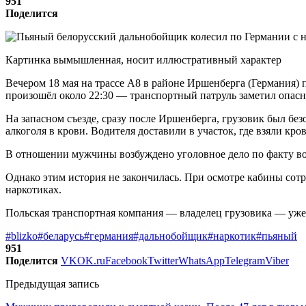
951
Поделится
Картинка вымышленная, носит иллюстративный характер
Вечером 18 мая на трассе A8 в районе Иршенберга (Германия) 
произошёл около 22:30 — транспортный патруль заметил опас
На запасном съезде, сразу после Иршенберга, грузовик был бе
алкоголя в крови. Водителя доставили в участок, где взяли кро
В отношении мужчины возбуждено уголовное дело по факту во
Однако этим история не закончилась. При осмотре кабины сотр
наркотиках.
Польская транспортная компания — владелец грузовика — уже
#blizko
#беларусь
#германия
#дальнобойщик
#наркотик
#пьяный
951
Поделится
VK
OK.ru
Facebook
Twitter
WhatsApp
Telegram
Viber
Предыдущая запись