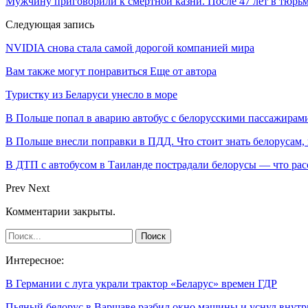
Мужчину приговорили к смертной казни. После 47 лет в тюрь
Следующая запись
NVIDIA снова стала самой дорогой компанией мира
Вам также могут понравиться
Еще от автора
Туристку из Беларуси унесло в море
В Польше попал в аварию автобус с белорусскими пассажирам
В Польше внесли поправки в ПДД. Что стоит знать белорусам,
В ДТП с автобусом в Таиланде пострадали белорусы — что рас
Prev
Next
Комментарии закрыты.
Интересное:
В Германии с луга украли трактор «Беларус» времен ГДР
Пьяный белорус в Варшаве разбил окно машины и уснул внутр