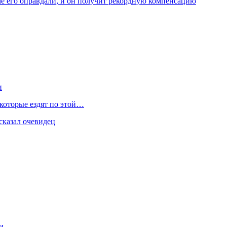
ме его оправдали, и он получит рекордную компенсацию
и
 которые ездят по этой…
сказал очевидец
и