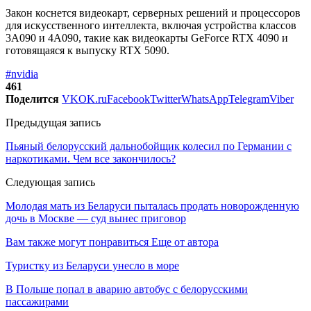
Закон коснется видеокарт, серверных решений и процессоров
для искусственного интеллекта, включая устройства классов
3A090 и 4A090, такие как видеокарты GeForce RTX 4090 и
готовящаяся к выпуску RTX 5090.
#nvidia
461
Поделится
VK
OK.ru
Facebook
Twitter
WhatsApp
Telegram
Viber
Предыдущая запись
Пьяный белорусский дальнобойщик колесил по Германии с
наркотиками. Чем все закончилось?
Следующая запись
Молодая мать из Беларуси пыталась продать новорожденную
дочь в Москве — cуд вынес приговор
Вам также могут понравиться
Еще от автора
Туристку из Беларуси унесло в море
В Польше попал в аварию автобус с белорусскими
пассажирами