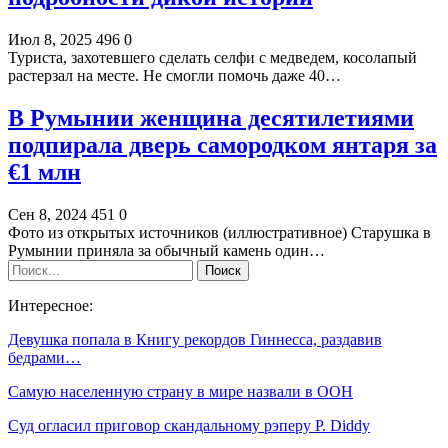
Июл 8, 2025
496
0
Туриста, захотевшего сделать селфи с медведем, косолапый
растерзал на месте. Не смогли помочь даже 40…
В Румынии женщина десятилетиями
подпирала дверь самородком янтаря за
€1 млн
Сен 8, 2024
451
0
Фото из открытых источников (иллюстративное) Старушка в
Румынии приняла за обычный камень один…
Интересное:
Девушка попала в Книгу рекордов Гиннесса, раздавив
бедрами…
Самую населенную страну в мире назвали в ООН
Суд огласил приговор скандальному рэперу P. Diddy