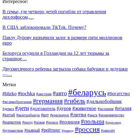
Интересное:
В семье, где четверо детей погибли от отравления
дихлофосом,…
В США заблокировали TikTok. Почему?
Павлу Дурову назначили залог в размере пяти миллионов
евро
Белоруса осудили в Голландии на 12 лет тюрьмы за
страшное…
Двухмесячного ребенка загрызла собака бабушки и дедушки
—…
Метки
#беларусь
#авто
#tochka
#blizko
#богатство
#австрия
#германия
#гибель
#дальнобойщик
#великобритания
#дети
#животное
#дуров
#италия
#долгожитель
#деньга
#испания
#литва
#китай
#кот
#контрабанда
#красноярск
#маск
#мошенничество
#польша
#полиция
#наркотик
#поезд
#пожар
#поиск
#приговор
#россия
#рейтинг
#пьяный
#путешествие
#самолёт
#рекорд