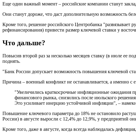
Еще один важный момент – российские компании станут заклад
Они станут дороже, что даст дополнительную возможность бе
Кроме того, решение российского Центробанка "развязывает р
рефинансирования) привести размер ключевой ставки у восточ
Что дальше?
Повысив второй раз за несколько месяцев ставку (в июле ее по
поднять.
"Банк России допускает возможность повышения ключевой став
Причина – военный конфликт не останавливается, а именно с 
"Увеличились краткосрочные инфляционные ожидания пр
финансового рынка, снизились после июльского решения
Это усиливает инерцию устойчивой инфляции", – намекн
Повышение ключевого параметра до 18% не остановило растущ
России) в августе выросли с 12,4% до 12,9%, у предприятий он
Кроме того, даже в августе, когда всегда наблюдалась дефляци