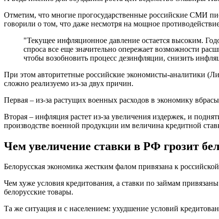
Отметим, что многие прогосударственные российские СМИ писа
говорили о том, что даже несмотря на мощное противодействи
"Текущее инфляционное давление остается высоким. Годо
спроса все еще значительно опережает возможности расш
чтобы возобновить процесс дезинфляции, снизить инфля
При этом авторитетные российские экономисты-аналитики (Ли
сложно реализуемо из-за двух причин.
Первая – из-за растущих военных расходов в экономику вбрасы
Вторая – инфляция растет из-за увеличения издержек, и поднят
производстве военной продукции им величина кредитной став
Чем увеличение ставки в РФ грозит бе
Белорусская экономика жестким фалом привязана к российской.
Чем хуже условия кредитования, а ставки по займам привязаны
белорусские товары.
Та же ситуация и с населением: ухудшение условий кредитова