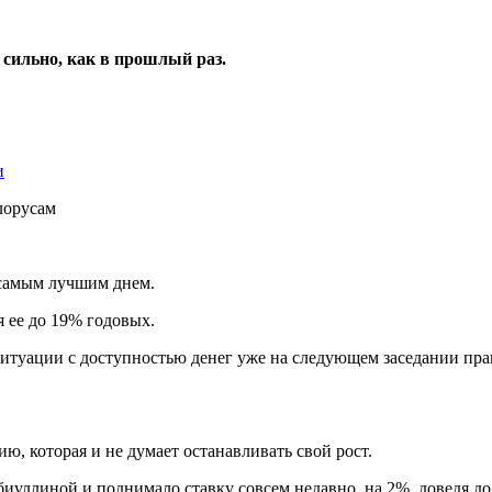
 сильно, как в прошлый раз.
и
 самым лучшим днем.
 ее до 19% годовых.
туации с доступностью денег уже на следующем заседании прав
, которая и не думает останавливать свой рост.
биуллиной и поднимало ставку совсем недавно, на 2%, доведя д