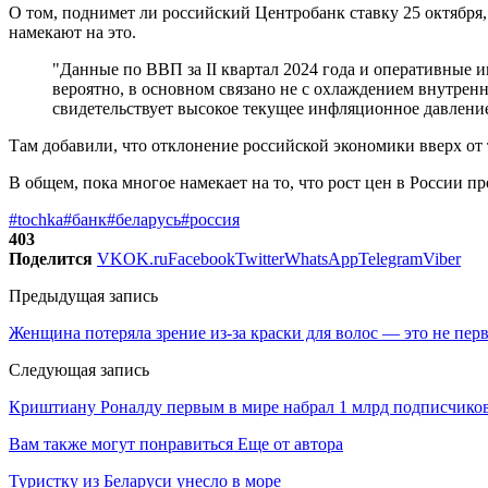
О том, поднимет ли российский Центробанк ставку 25 октября,
намекают на это.
"Данные по ВВП за II квартал 2024 года и оперативные и
вероятно, в основном связано не с охлаждением внутрен
свидетельствует высокое текущее инфляционное давление
Там добавили, что отклонение российской экономики вверх от 
В общем, пока многое намекает на то, что рост цен в России п
#tochka
#банк
#беларусь
#россия
403
Поделится
VK
OK.ru
Facebook
Twitter
WhatsApp
Telegram
Viber
Предыдущая запись
Женщина потеряла зрение из-за краски для волос — это не пер
Следующая запись
Криштиану Роналду первым в мире набрал 1 млрд подписчиков
Вам также могут понравиться
Еще от автора
Туристку из Беларуси унесло в море