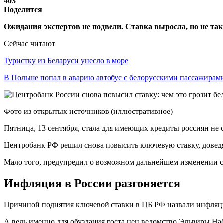
403
Поделится
Ожидания экспертов не подвели. Ставка выросла, но не так
Сейчас читают
Туристку из Беларуси унесло в море
В Польше попал в аварию автобус с белорусскими пассажирам
Фото из открытых источников (иллюстративное)
Пятница, 13 сентября, стала для имеющих кредиты россиян не
Центробанк РФ решил снова повысить ключевую ставку, доведя
Мало того, предупредил о возможном дальнейшем изменении си
Инфляция в России разгоняется
Причиной поднятия ключевой ставки в ЦБ РФ назвали инфляцию
А ведь именно для обуздания роста цен ведомство Эльвиры На