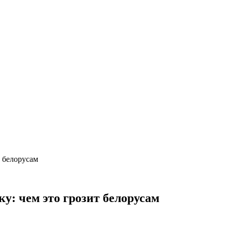
т белорусам
у: чем это грозит белорусам