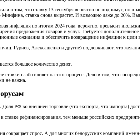
ли о том, что ставку 13 сентября вероятно не поднимут, но пр
е Минфина, ставка снова вырастет. И возможно даже до 20%. Вы
вая инфляция по итогам 2024 года, вероятно, превысит июльски
ирения предложения товаров и услуг. Требуется дополнительное
ционные ожидания и обеспечить возвращение инфляции к цели в 
пчиц, Гуриев, Алексашенко и другие) подчеркивают, что жела
вается большое количество денег.
ие ставки слабо влияет на этот процесс. Дело в том, что госпре
ки не важна.
лорусам
 Доля РФ во внешней торговле (что экспорта, что импорта) дос
 к ставке рефинансирования, тем меньше российских предприятий
ния сокращает спрос. А для многих белорусских компаний именн