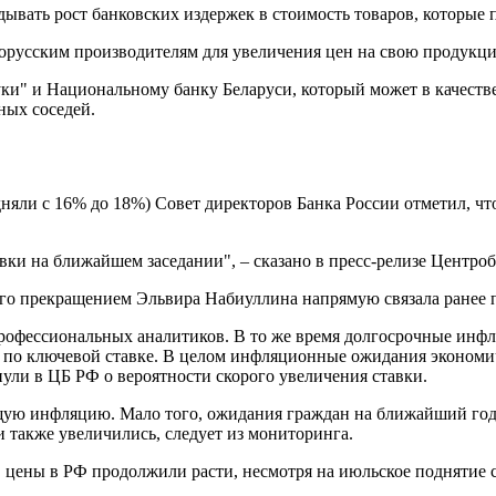
ывать рост банковских издержек в стоимость товаров, которые 
лорусским производителям для увеличения цен на свою продукц
уки" и Национальному банку Беларуси, который может в качеств
ных соседей.
дняли с 16% до 18%) Совет директоров Банка России отметил, чт
ки на ближайшем заседании", – сказано в пресс-релизе Центроб
его прекращением Эльвира Набиуллина напрямую связала ранее 
офессиональных аналитиков. В то же время долгосрочные инфл
 по ключевой ставке. В целом инфляционные ожидания экономи
ули в ЦБ РФ о вероятности скорого увеличения ставки.
ую инфляцию. Мало того, ожидания граждан на ближайший год 
и также увеличились, следует из мониторинга.
я, цены в РФ продолжили расти, несмотря на июльское поднятие 