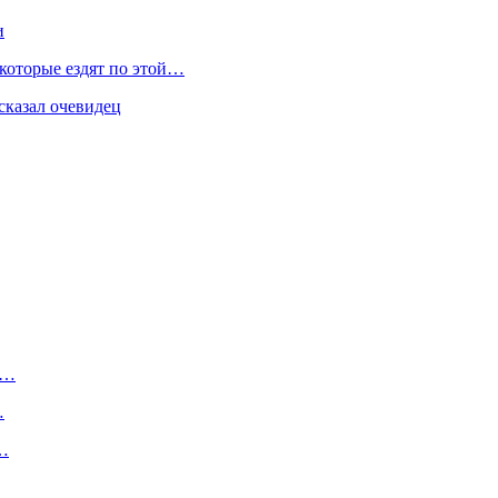
и
 которые ездят по этой…
сказал очевидец
у…
…
м…