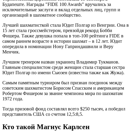
Будапеште. Награды "FIDE 100 Awards" вручались за
исключительные заслуги и вклад отдельных лиц, групп и
организаций в шахматное сообщество.
Лучшей шахматисткой стала Юдит Полгар из Венгрии. Она в
15 лет стала гроссмейстером, превзойдя рекорд Бобби
Фишера. Также девушка попала в топ-100 рейтинга FIDE в
самом раннем возрасте в истории шахмат – в 12 лет. Юдит
опередила в номинации Нону Гаприндашвили и Веру
Менчик.
Лучшим тренером назван украинец Владимир Тукманов.
Главным специалистом среди женщин стала старшая сестра
Юдит Полгар по имени Сьюзен (известна также как Жужа).
Самым памятным турниром был признан поединок между
советским шахматистом Борисом Спасским и американцем
Робертом Фишером за звание чемпиона мира по шахматам
1972 года.
Тогда призовой фонд составлял всего $250 тысяч, а победил
представитель США со счетом 12,5:8,5.
Кто такой Магнус Карлсен