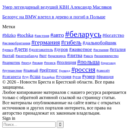
Умер легендарный ведущий КВН Александр Масляков
Белорус на BMW влетел в дерево и погиб в Польше
Метки
#беларусь
#авто
#tochka
#blizko
#богатство
#австрия
#германия
#гибель
#дальнобойщик
#великобритания
#дети
#животное
#дуров
#италия
#долгожитель
#деньга
#испания
#литва
#китай
#кот
#контрабанда
#красноярск
#маск
#мошенничество
#польша
#полиция
#наркотик
#поезд
#пожар
#поиск
#приговор
#россия
#рейтинг
#пьяный
#путешествие
#самолёт
#рекорд
#умер
#сша
#сигарета
#турция
#франция
#суд
#угон
#телефон
© 2026 - Новости Бреста и Брестской области. Все права
защищены.
Любое копирование материалов с нашего ресурса разрешается
только с обратной активной ссылкой на страницу статьи.
Все материалы опубликованные на сайте взяты с открытых
источников и других порталов интернета, все права на
авторство принадлежат их законным владельцам.
Sign in