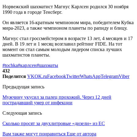
Норвежский шахматист Магнус Карлсен родился 30 ноября
1990 года в городе Тенсберг.
Он является 16-кратным чемпионом мира, победителем Кубка
мира-2023, а также чемпионом планеты по рапиду и блицу.
Магнус стал гроссмейстером в возрасте 13 лет, 4 месяцев и 17
дней. В 19 лет и 1 месяц возглавил рейтинг FIDE. На тот
момент он стал самым молодым лидером списка лучших
шахматистов планеты.
#tochka
#карлсен
#шахматы
432
Поделится
VK
OK.ru
Facebook
Twitter
WhatsApp
Telegram
Viber
Предыдущая запись
Мужчину укусил за палец прохожий. Через 12 дней
пострадавший умер от инфекции
Следующая запись
Сколько просят за двухлитровые «дизели» из ЕС
Вам также могут понравиться
Еще от автора