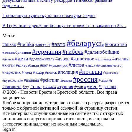
Девушка попала в Книгу рекордов Гиннесса, раздавив
бедрами…
Пропавшую туристку нашли в желудке акулы
В Германии задержали белоруса и поляка с товарами на 25…
Метки
#беларусь
#авто
#tochka
#blizko
#богатство
#австрия
#германия
#гибель
#дальнобойщик
#великобритания
#дети
#животное
#дуров
#италия
#долгожитель
#деньга
#испания
#литва
#китай
#кот
#контрабанда
#красноярск
#маск
#мошенничество
#польша
#полиция
#наркотик
#поезд
#пожар
#поиск
#приговор
#россия
#рейтинг
#пьяный
#путешествие
#самолёт
#рекорд
#умер
#сша
#сигарета
#турция
#франция
#суд
#угон
#телефон
© 2026 - Новости Бреста и Брестской области. Все права
защищены.
Любое копирование материалов с нашего ресурса разрешается
только с обратной активной ссылкой на страницу статьи.
Все материалы опубликованные на сайте взяты с открытых
источников и других порталов интернета, все права на
авторство принадлежат их законным владельцам.
Sign in