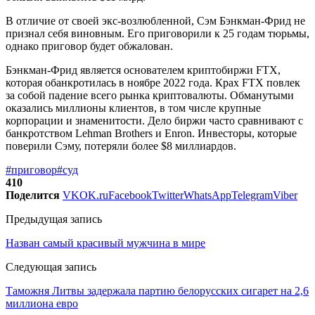
В отличие от своей экс-возлюбленной, Сэм Бэнкман-Фрид не
признал себя виновным. Его приговорили к 25 годам тюрьмы,
однако приговор будет обжалован.
Бэнкман-Фрид является основателем криптобиржи FTX,
которая обанкротилась в ноябре 2022 года. Крах FTX повлек
за собой падение всего рынка криптовалюты. Обманутыми
оказались миллионы клиентов, в том числе крупные
корпорации и знаменитости. Дело биржи часто сравнивают с
банкротством Lehman Brothers и Enron. Инвесторы, которые
поверили Сэму, потеряли более $8 миллиардов.
#приговор
#суд
410
Поделится
VK
OK.ru
Facebook
Twitter
WhatsApp
Telegram
Viber
Предыдущая запись
Назван самый красивый мужчина в мире
Следующая запись
Таможня Литвы задержала партию белорусских сигарет на 2,6
миллиона евро