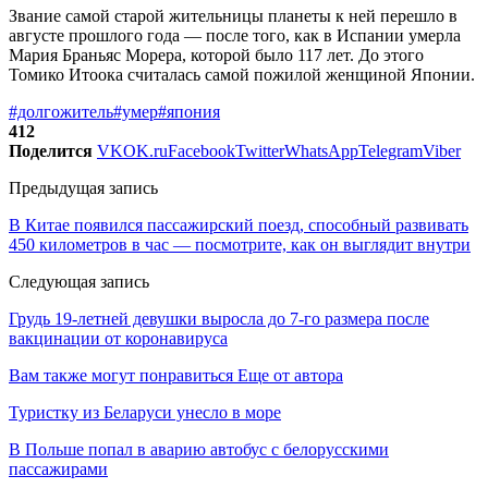
Звание самой старой жительницы планеты к ней перешло в
августе прошлого года — после того, как в Испании умерла
Мария Браньяс Морера, которой было 117 лет. До этого
Томико Итоока считалась самой пожилой женщиной Японии.
#долгожитель
#умер
#япония
412
Поделится
VK
OK.ru
Facebook
Twitter
WhatsApp
Telegram
Viber
Предыдущая запись
В Китае появился пассажирский поезд, способный развивать
450 километров в час — посмотрите, как он выглядит внутри
Следующая запись
Грудь 19-летней девушки выросла до 7-го размера после
вакцинации от коронавируса
Вам также могут понравиться
Еще от автора
Туристку из Беларуси унесло в море
В Польше попал в аварию автобус с белорусскими
пассажирами