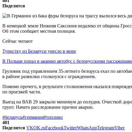
401
Поделится
В немецкой земле Нижняя Саксония недалеко от общины Гросс
Об этом сообщает местная полиция.
Сейчас читают
Туристку из Беларуси унесло в море
В Польше попал в аварию автобус с белорусскими пассажирам
Грузовик под управлением 35-летнего белоруса ехал по автоба
в районе развилки столкнулся с ограждением.
Помимо прочего, в результате столкновения оказался поврежден
по проезжей части.
Выезд на ВАВ 29 закрыли минимум до полудня. Очисткой доро
грунт. Начато расследование причин аварии.
#беларусь
#германия
#топливо
401
Поделится
VK
OK.ru
Facebook
Twitter
WhatsApp
Telegram
Viber