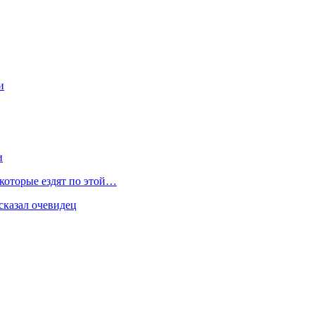
и
и
 которые ездят по этой…
сказал очевидец