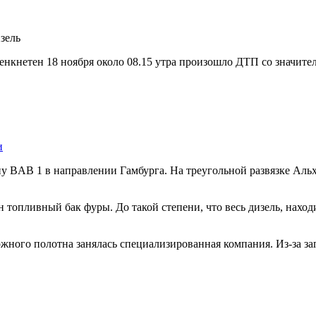
енкнетен 18 ноября около 08.15 утра произошло ДТП со значите
и
ну BAB 1 в направлении Гамбурга. На треугольной развязке Альх
 топливный бак фуры. До такой степени, что весь дизель, находи
жного полотна занялась специализированная компания. Из-за з