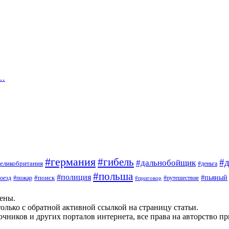
и…
#германия
#гибель
#д
#дальнобойщик
еликобритания
#деньга
#польша
#полиция
#пьяный
оезд
#пожар
#поиск
#путешествие
#приговор
щены.
олько с обратной активной ссылкой на страницу статьи.
чников и других порталов интернета, все права на авторство п