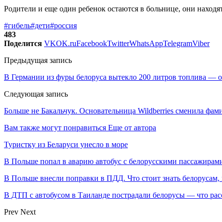
Родители и еще один ребенок остаются в больнице, они находя
#гибель
#дети
#россия
483
Поделится
VK
OK.ru
Facebook
Twitter
WhatsApp
Telegram
Viber
Предыдущая запись
В Германии из фуры белоруса вытекло 200 литров топлива — 
Следующая запись
Больше не Бакальчук. Основательница Wildberries сменила фа
Вам также могут понравиться
Еще от автора
Туристку из Беларуси унесло в море
В Польше попал в аварию автобус с белорусскими пассажирам
В Польше внесли поправки в ПДД. Что стоит знать белорусам,
В ДТП с автобусом в Таиланде пострадали белорусы — что рас
Prev
Next