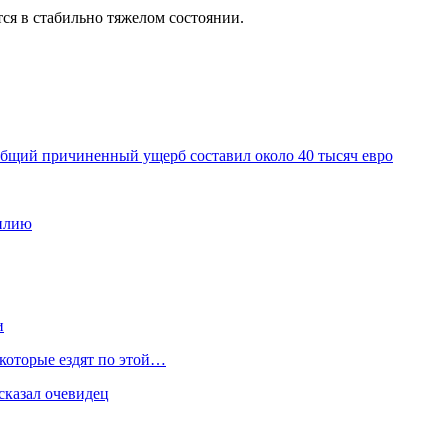
тся в стабильно тяжелом состоянии.
общий причиненный ущерб составил около 40 тысяч евро
милию
и
 которые ездят по этой…
сказал очевидец