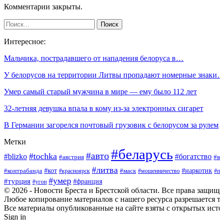
Комментарии закрыты.
Интересное:
Мальчика, пострадавшего от нападения белоруса в…
У белорусов на территории Литвы пропадают номерные знак
Умер самый старый мужчина в мире — ему было 112 лет
32-летняя девушка впала в кому из-за электронных сигарет
В Германии загорелся почтовый грузовик с белорусом за рулем
Метки
#беларусь
#авто
#tochka
#blizko
#богатство
#австрия
#в
#литва
#кот
#наркотик
#контрабанда
#красноярск
#маск
#мошенничество
#п
#умер
#турция
#франция
#угон
© 2026 - Новости Бреста и Брестской области. Все права защи
Любое копирование материалов с нашего ресурса разрешается т
Все материалы опубликованные на сайте взяты с открытых исто
Sign in