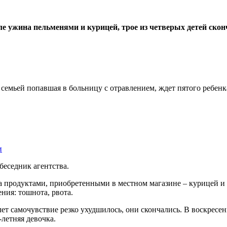
е ужина пельменями и курицей, трое из четверых детей скон
 семьей попавшая в больницу с отравлением, ждет пятого ребен
и
беседник агентства.
ла продуктами, приобретенными в местном магазине – курицей и 
ения: тошнота, рвота.
 лет самочувствие резко ухудшилось, они скончались. В воскрес
-летняя девочка.