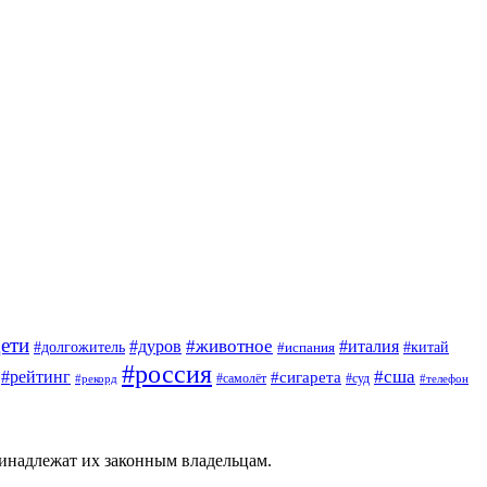
ети
#животное
#дуров
#италия
#китай
#долгожитель
#испания
#россия
#сша
#рейтинг
#сигарета
#самолёт
#суд
#рекорд
#телефон
ринадлежат их законным владельцам.