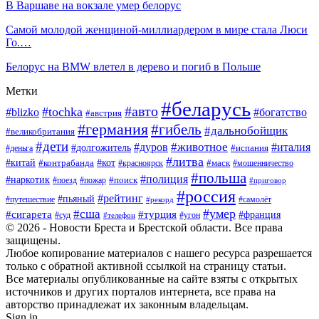
В Варшаве на вокзале умер белорус
Самой молодой женщиной-миллиардером в мире стала Люси
Го.…
Белорус на BMW влетел в дерево и погиб в Польше
Метки
#беларусь
#авто
#tochka
#blizko
#богатство
#австрия
#германия
#гибель
#дальнобойщик
#великобритания
#дети
#животное
#дуров
#италия
#долгожитель
#деньга
#испания
#литва
#китай
#кот
#контрабанда
#красноярск
#маск
#мошенничество
#польша
#полиция
#наркотик
#поезд
#пожар
#поиск
#приговор
#россия
#рейтинг
#пьяный
#путешествие
#самолёт
#рекорд
#умер
#сша
#сигарета
#турция
#франция
#суд
#угон
#телефон
© 2026 - Новости Бреста и Брестской области. Все права
защищены.
Любое копирование материалов с нашего ресурса разрешается
только с обратной активной ссылкой на страницу статьи.
Все материалы опубликованные на сайте взяты с открытых
источников и других порталов интернета, все права на
авторство принадлежат их законным владельцам.
Sign in