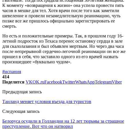
Гватемале. Тогда пострадала истощенная 30-летняя женщина.
К моменту «возвращения к жизни» она успела провести пять
часов в мешке для тел. Хотя врачи после того как заметили
шевеление и провели незамедлительную реанимацию, чуть
позже все же пришлось официально зарегистрировать ее
смерть.
Но есть и положительные примеры. Так, в прошлом году 16-
летний подросток из Техаса перенес остановку сердца в зале
для скалолазания и был объявлен мертвым. Но через два часа
после непрерывной сердечно-легочной реанимации он все же
пришел в себя, что заставило одного из его врачей назвать
произошедшее «буквально чудом».
#испания
414
Поделится
VK
OK.ru
Facebook
Twitter
WhatsApp
Telegram
Viber
Предыдущая запись
Таиланд меняет условия въезда для туристов
Следующая запись
Белоруса осудили в Голландии на 12 лет тюрьмы за страшное
преступление. Вот что он натворил