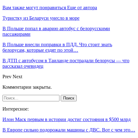
Вам также могут понравиться
Еще от автора
Туристку из Беларуси унесло в море
В Польше попал в аварию автобус с белорусскими
пассажирами
В Польше внесли поправки в ПДД. Что стоит знать
белорусам, которые ездят по этой…
В ДТП с автобусом в Таиланде пострадали белорусы — что
рассказал очевидец
Prev
Next
Комментарии закрыты.
Интересное:
Илон Маск первым в истории достиг состояния в $500 млрд
В Европе сильно подорожали машины с ДВС. Вот с чем это…